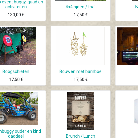
s event buggy, quad en
activiteiten
4x4 rijden / trial
B
130,00
€
17,50
€
Boogschieten
Bouwen met bamboe
17,50
€
17,50
€
buggy ouder en kind
dagdeel
Brunch / Lunch