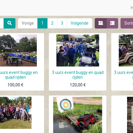
Vorige
1
2
3
Volgende
Sort
 uurs event buggy en
3 uurs event buggy en quad
3 uurs ev
quad rijden
rijden
100,00
€
120,00
€