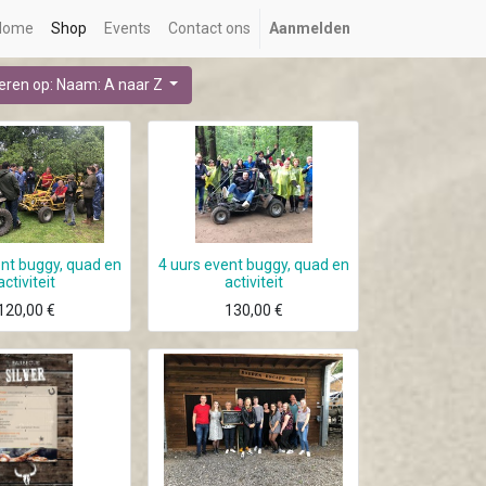
Home
Shop
Events
Contact ons
Aanmelden
eren op: Naam: A naar Z
ent buggy, quad en
4 uurs event buggy, quad en
activiteit
activiteit
120,00
€
130,00
€