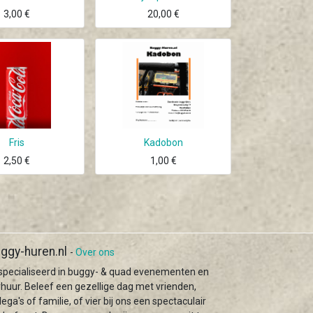
3,00
€
20,00
€
Fris
Kadobon
2,50
€
1,00
€
ggy-huren.nl
-
Over ons
specialiseerd in buggy- & quad evenementen en
rhuur. Beleef een gezellige dag met vrienden,
lega's of familie, of vier bij ons een spectaculair