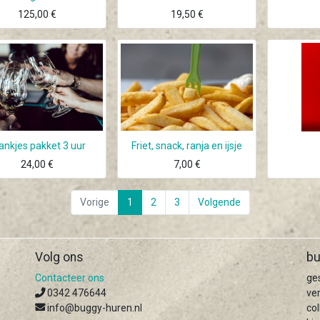
125,00
€
19,50
€
ankjes pakket 3 uur
Friet, snack, ranja en ijsje
24,00
€
7,00
€
Vorige
1
2
3
Volgende
Volg ons
bu
Contacteer ons
ge
0342 476644
ve
info@buggy-huren.nl
col