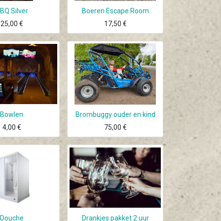
BQ Silver
Boeren Escape Room
25,00
€
17,50
€
Bowlen
Brombuggy ouder en kind
4,00
€
75,00
€
Douche
Drankjes pakket 2 uur