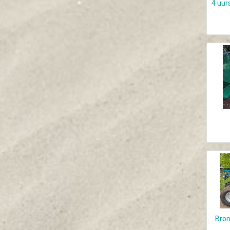
4 uur
Brom